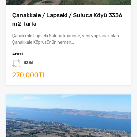
Çanakkale / Lapseki / Suluca Köyü 3336
m2 Tarla
Çanakkale Lapseki Suluca köyünde, yeni yapılacak olan
Çanakkale Köprüsünün hemen…
Arazi
3336
270,000TL