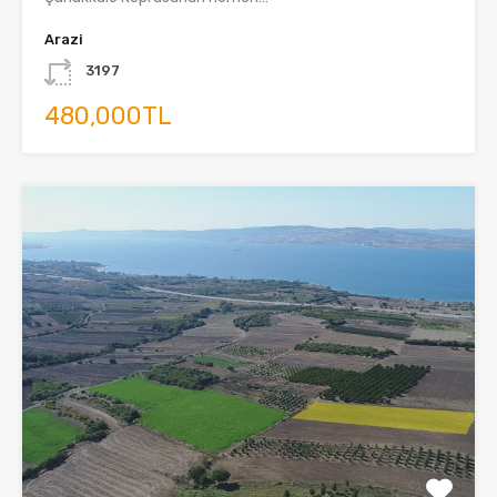
Arazi
3197
480,000TL