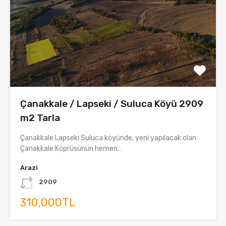
Çanakkale / Lapseki / Suluca Köyü 2909
m2 Tarla
Çanakkale Lapseki Suluca köyünde, yeni yapılacak olan
Çanakkale Köprüsünün hemen…
Arazi
2909
310,000TL