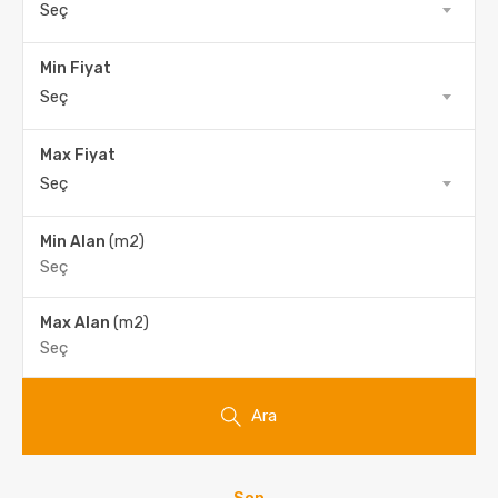
Seç
Min Fiyat
Seç
Max Fiyat
Seç
Min Alan
(m2)
Max Alan
(m2)
Ara