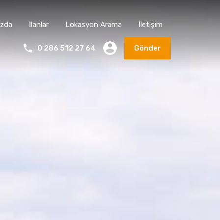
ızda
İlanlar
Lokasyon Arama
İletişim
0 286 512 27 64
Gönder