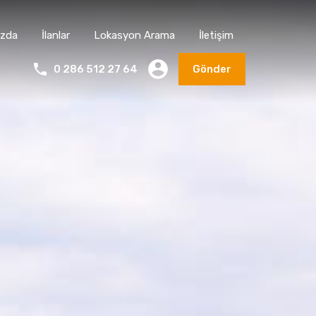
ızda
İlanlar
Lokasyon Arama
İletişim
0 286 512 27 64
Gönder