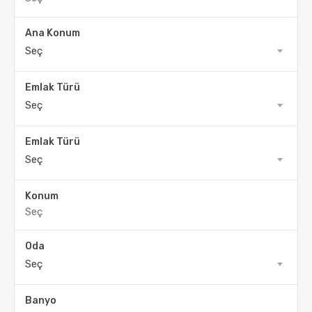
Ana Konum
Seç
Emlak Türü
Seç
Emlak Türü
Seç
Konum
Oda
Seç
Banyo