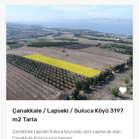
Çanakkale / Lapseki / Suluca Köyü 3197
m2 Tarla
Çanakkale Lapseki Suluca köyünde, yeni yapılacak olan
Çanakkale Köprüsünün hemen…