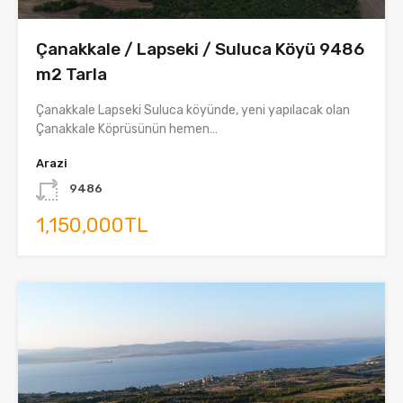
Çanakkale / Lapseki / Suluca Köyü 9486
m2 Tarla
Çanakkale Lapseki Suluca köyünde, yeni yapılacak olan
Çanakkale Köprüsünün hemen…
Arazi
9486
1,150,000TL