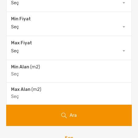
Seç
Min Fiyat
Seç
Max Fiyat
Seç
Min Alan
(m2)
Max Alan
(m2)
Ara