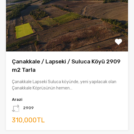
Çanakkale / Lapseki / Suluca Köyü 2909
m2 Tarla
Çanakkale Lapseki Suluca köyünde, yeni yapılacak olan
Çanakkale Köprüsünün hemen…
Arazi
2909
310,000TL