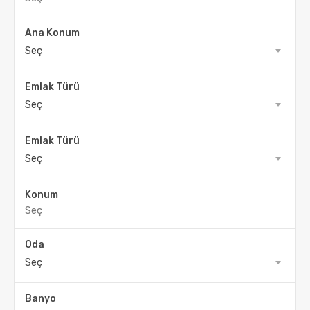
Ana Konum
Seç
Emlak Türü
Seç
Emlak Türü
Seç
Konum
Oda
Seç
Banyo