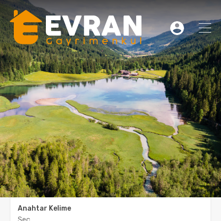
Anahtar Kelime