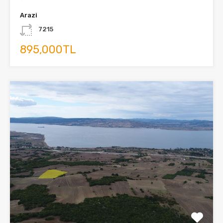
Arazi
7215
895,000TL