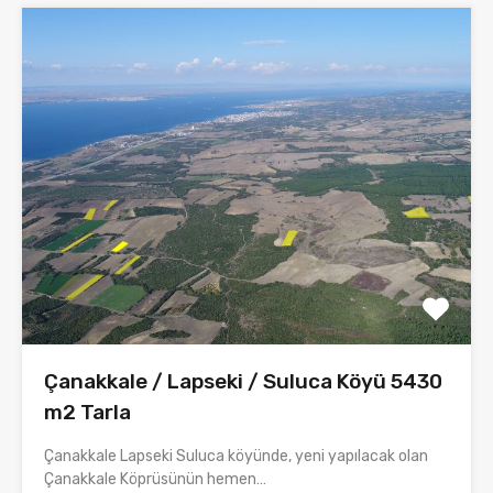
Çanakkale / Lapseki / Suluca Köyü 5430
m2 Tarla
Çanakkale Lapseki Suluca köyünde, yeni yapılacak olan
Çanakkale Köprüsünün hemen…