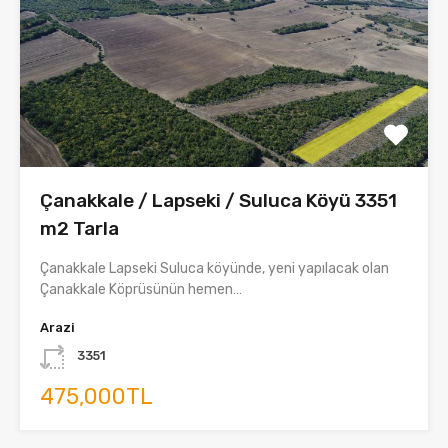
Çanakkale / Lapseki / Suluca Köyü 3351
m2 Tarla
Çanakkale Lapseki Suluca köyünde, yeni yapılacak olan
Çanakkale Köprüsünün hemen…
Arazi
3351
475,000TL