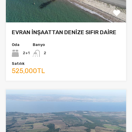
EVRAN İNŞAATTAN DENİZE SIFIR DAİRE
Oda
Banyo
2+1
2
Satılık
525,000TL