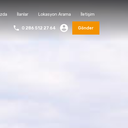
ızda
İlanlar
Lokasyon Arama
İletişim
0 286 512 27 64
Gönder