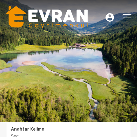
Anahtar Kelime