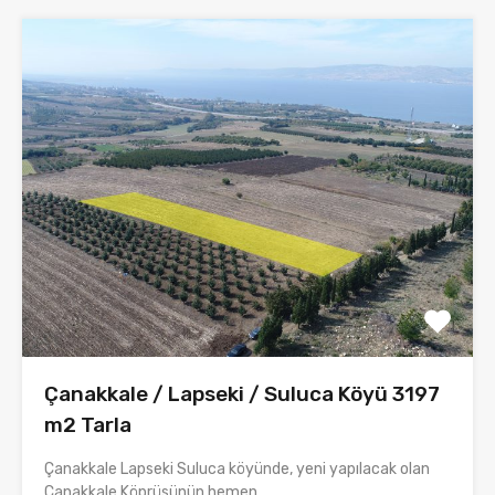
Çanakkale / Lapseki / Suluca Köyü 3197
m2 Tarla
Çanakkale Lapseki Suluca köyünde, yeni yapılacak olan
Çanakkale Köprüsünün hemen…