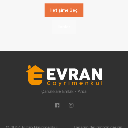
İletişime Geç
İlanlar
Çanakkale Emlak - Arsa
© 2017. Evran Gayrimenkul
Tasarım
devrimbzn design