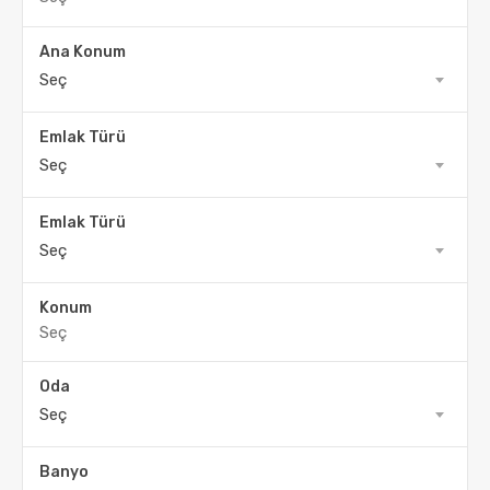
Ana Konum
Seç
Emlak Türü
Seç
Emlak Türü
Seç
Konum
Oda
Seç
Banyo