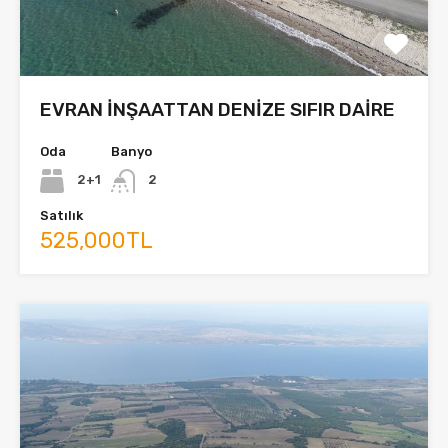
EVRAN İNŞAATTAN DENİZE SIFIR DAİRE
Oda
Banyo
2+1
2
Satılık
525,000TL