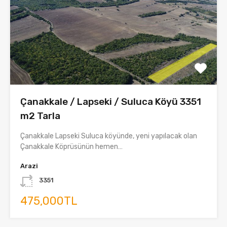
Çanakkale / Lapseki / Suluca Köyü 3351
m2 Tarla
Çanakkale Lapseki Suluca köyünde, yeni yapılacak olan
Çanakkale Köprüsünün hemen…
Arazi
3351
475,000TL