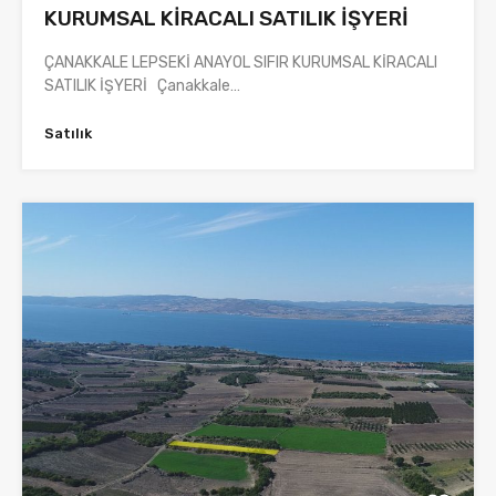
KURUMSAL KİRACALI SATILIK İŞYERİ
ÇANAKKALE LEPSEKİ ANAYOL SIFIR KURUMSAL KİRACALI
SATILIK İŞYERİ Çanakkale…
Satılık