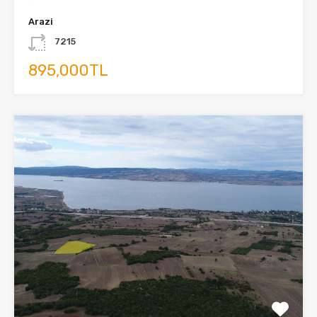
Arazi
7215
895,000TL