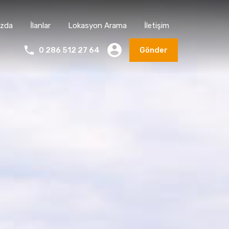
ızda
İlanlar
Lokasyon Arama
İletişim
0 286 512 27 64
Gönder