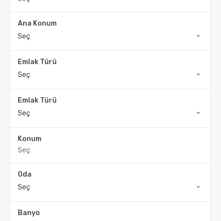
Ana Konum
Seç
Emlak Türü
Seç
Emlak Türü
Seç
Konum
Oda
Seç
Banyo