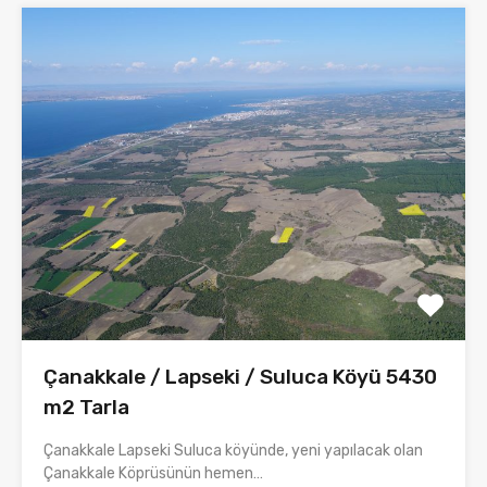
Çanakkale / Lapseki / Suluca Köyü 5430
m2 Tarla
Çanakkale Lapseki Suluca köyünde, yeni yapılacak olan
Çanakkale Köprüsünün hemen…