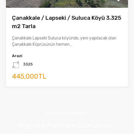
Çanakkale / Lapseki / Suluca Köyü 3.325
m2 Tarla
Çanakkale Lapseki Suluca köyünde, yeni yapılacak olan
Çanakkale Köprüsünün hemen…
Arazi
3325
445,000TL
Vakit Kaybetmeden !
Bilgi ve İletişim İçin Bize Ulaşın !