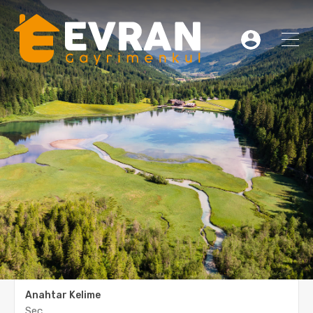
Anahtar Kelime