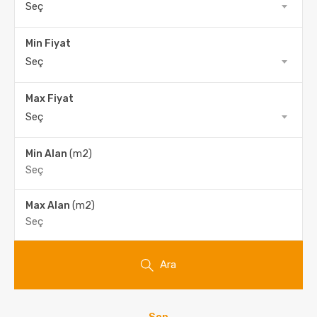
Seç
Min Fiyat
Seç
Max Fiyat
Seç
Min Alan
(m2)
Max Alan
(m2)
Ara