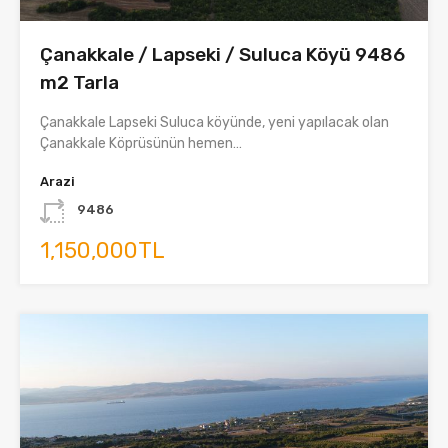
Çanakkale / Lapseki / Suluca Köyü 9486
m2 Tarla
Çanakkale Lapseki Suluca köyünde, yeni yapılacak olan
Çanakkale Köprüsünün hemen…
Arazi
9486
1,150,000TL