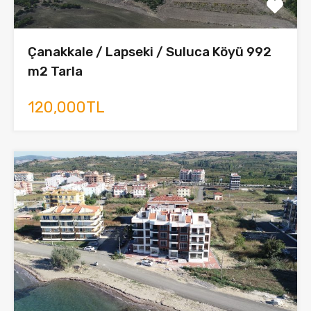
Çanakkale / Lapseki / Suluca Köyü 992
m2 Tarla
120,000TL