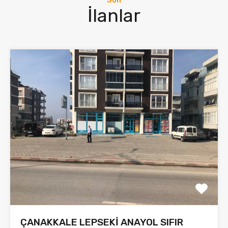
Son
İlanlar
ÇANAKKALE LEPSEKİ ANAYOL SIFIR