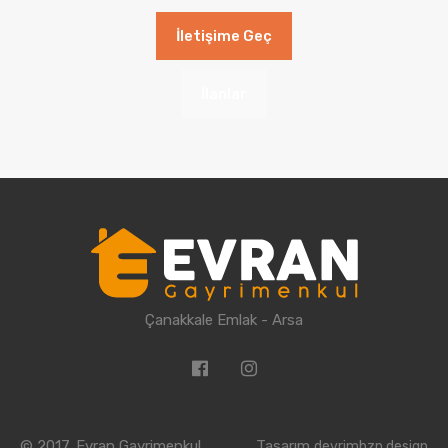
İletişime Geç
İlanlar
Çanakkale Emlak - Arsa
© 2017. Evran Gayrimenkul
Tasarım
devrimbzn design