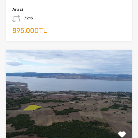
Arazi
7215
895,000TL