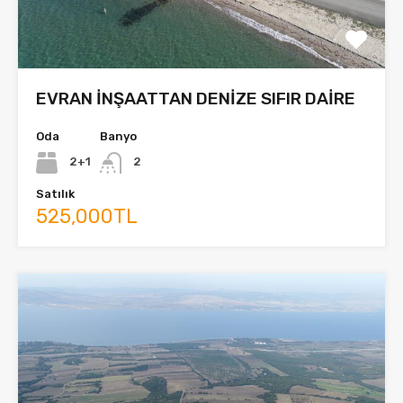
EVRAN İNŞAATTAN DENİZE SIFIR DAİRE
Oda
Banyo
2+1
2
Satılık
525,000TL