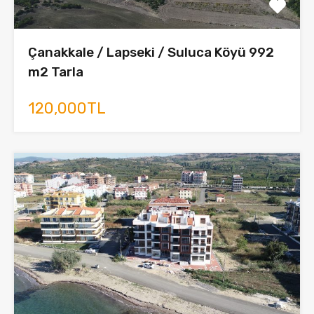
Çanakkale / Lapseki / Suluca Köyü 992
m2 Tarla
120,000TL