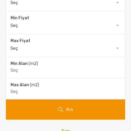
Seç
Min Fiyat
Seç
Max Fiyat
Seç
Min Alan
(m2)
Max Alan
(m2)
Ara