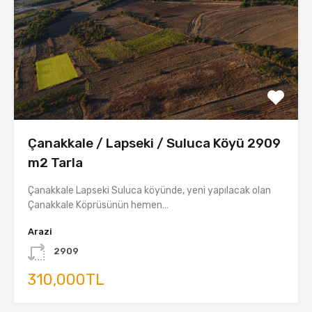
Çanakkale / Lapseki / Suluca Köyü 2909
m2 Tarla
Çanakkale Lapseki Suluca köyünde, yeni yapılacak olan
Çanakkale Köprüsünün hemen…
Arazi
2909
310,000TL