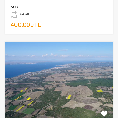
Arazi
5430
400,000TL