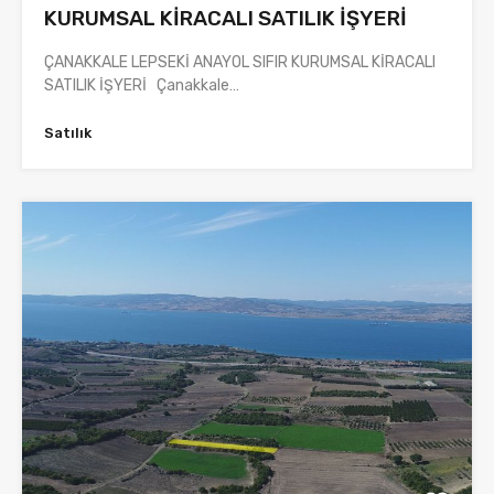
KURUMSAL KİRACALI SATILIK İŞYERİ
ÇANAKKALE LEPSEKİ ANAYOL SIFIR KURUMSAL KİRACALI
SATILIK İŞYERİ Çanakkale…
Satılık