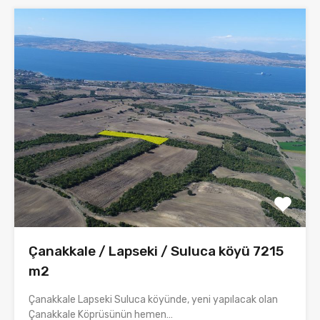
Çanakkale / Lapseki / Suluca köyü 7215
m2
Çanakkale Lapseki Suluca köyünde, yeni yapılacak olan
Çanakkale Köprüsünün hemen…