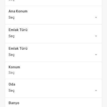
Ana Konum
Seç
Emlak Türü
Seç
Emlak Türü
Seç
Konum
Oda
Seç
Banyo