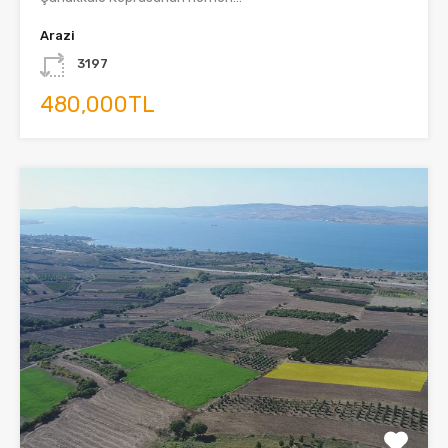
Arazi
3197
480,000TL