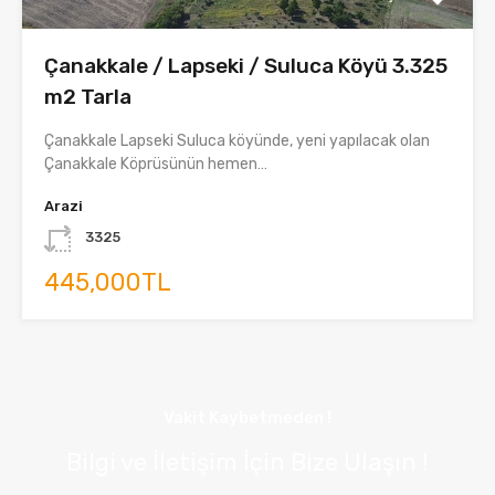
Çanakkale / Lapseki / Suluca Köyü 3.325
m2 Tarla
Çanakkale Lapseki Suluca köyünde, yeni yapılacak olan
Çanakkale Köprüsünün hemen…
Arazi
3325
445,000TL
Vakit Kaybetmeden !
Bilgi ve İletişim İçin Bize Ulaşın !