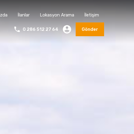
ızda
İlanlar
Lokasyon Arama
İletişim
0 286 512 27 64
Gönder