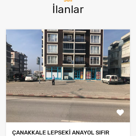
Son
İlanlar
ÇANAKKALE LEPSEKİ ANAYOL SIFIR