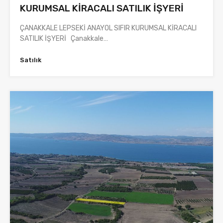
KURUMSAL KİRACALI SATILIK İŞYERİ
ÇANAKKALE LEPSEKİ ANAYOL SIFIR KURUMSAL KİRACALI
SATILIK İŞYERİ Çanakkale…
Satılık