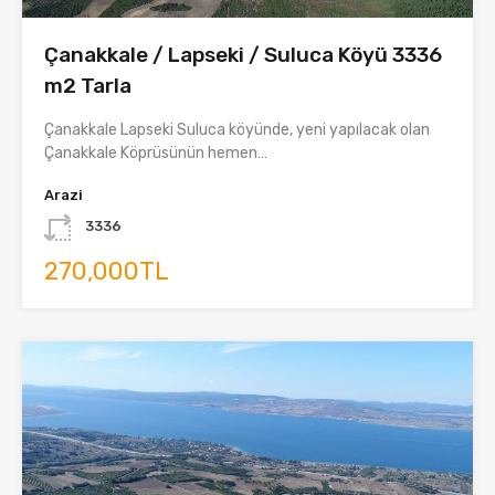
Çanakkale / Lapseki / Suluca Köyü 3336
m2 Tarla
Çanakkale Lapseki Suluca köyünde, yeni yapılacak olan
Çanakkale Köprüsünün hemen…
Arazi
3336
270,000TL