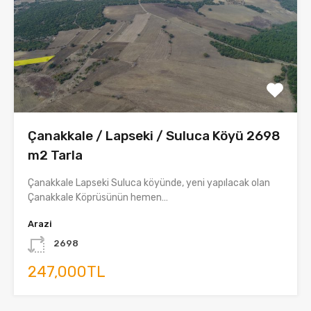
Çanakkale / Lapseki / Suluca Köyü 2698
m2 Tarla
Çanakkale Lapseki Suluca köyünde, yeni yapılacak olan
Çanakkale Köprüsünün hemen…
Arazi
2698
247,000TL