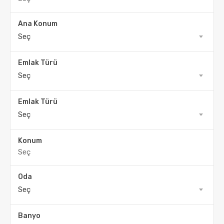
Ana Konum
Seç
Emlak Türü
Seç
Emlak Türü
Seç
Konum
Oda
Seç
Banyo