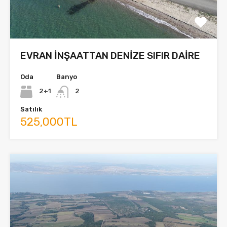
EVRAN İNŞAATTAN DENİZE SIFIR DAİRE
Oda
Banyo
2+1
2
Satılık
525,000TL