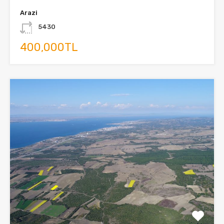
Arazi
5430
400,000TL