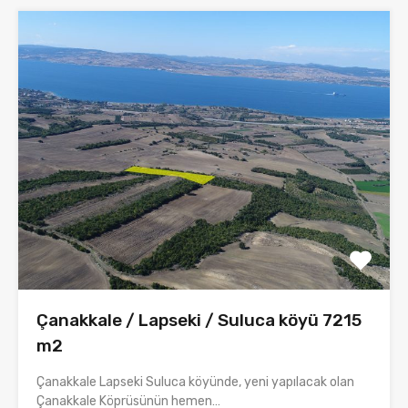
Çanakkale / Lapseki / Suluca köyü 7215
m2
Çanakkale Lapseki Suluca köyünde, yeni yapılacak olan
Çanakkale Köprüsünün hemen…