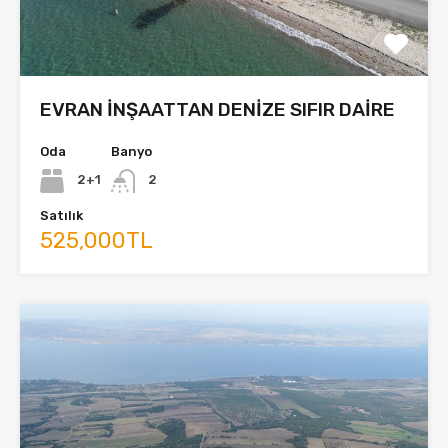
EVRAN İNŞAATTAN DENİZE SIFIR DAİRE
Oda
Banyo
2+1
2
Satılık
525,000TL