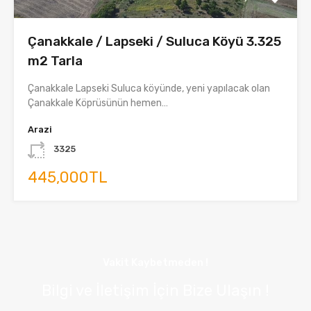
Çanakkale / Lapseki / Suluca Köyü 3.325
m2 Tarla
Çanakkale Lapseki Suluca köyünde, yeni yapılacak olan
Çanakkale Köprüsünün hemen…
Arazi
3325
445,000TL
Vakit Kaybetmeden !
Bilgi ve İletişim İçin Bize Ulaşın !