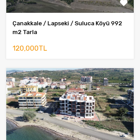
Çanakkale / Lapseki / Suluca Köyü 992
m2 Tarla
120,000TL