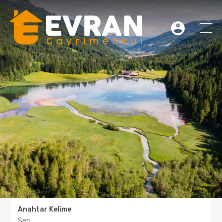
Anahtar Kelime