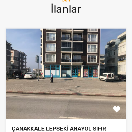
Son
İlanlar
ÇANAKKALE LEPSEKİ ANAYOL SIFIR