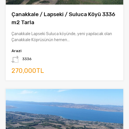
Çanakkale / Lapseki / Suluca Köyü 3336
m2 Tarla
Çanakkale Lapseki Suluca köyünde, yeni yapılacak olan
Çanakkale Köprüsünün hemen…
Arazi
3336
270,000TL